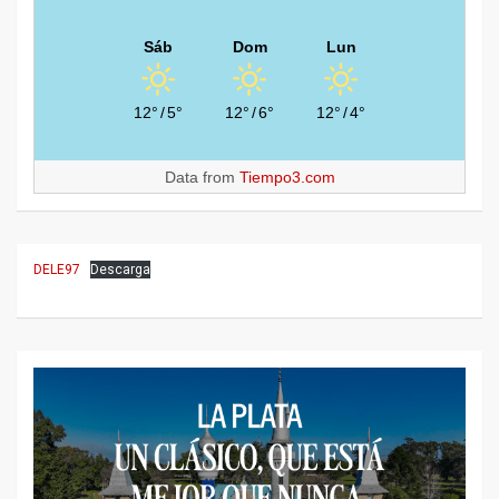
Sáb
Dom
Lun
12°
/
5°
12°
/
6°
12°
/
4°
Data from
Tiempo3.com
DELE97
Descarga