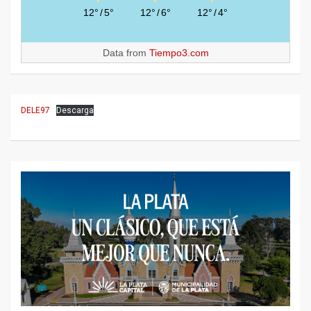
12°
/
5°
12°
/
6°
12°
/
4°
Data from
Tiempo3.com
DELE97
Descarga