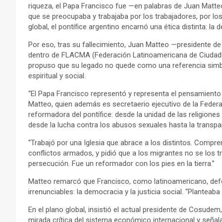
riqueza, el Papa Francisco fue —en palabras de Juan Matt
que se preocupaba y trabajaba por los trabajadores, por lo
global, el pontífice argentino encarnó una ética distinta: la 
Por eso, tras su fallecimiento, Juan Matteo —presidente d
dentro de FLACMA (Federación Latinoamericana de Ciudade
propuso que su legado no quede como una referencia simbó
espiritual y social.
“El Papa Francisco representó y representa el pensamiento 
Matteo, quien además es secretaerio ejecutivo de la Feder
reformadora del pontífice: desde la unidad de las religiones
desde la lucha contra los abusos sexuales hasta la transpar
“Trabajó por una Iglesia que abrace a los distintos. Compr
conflictos armados, y pidió que a los migrantes no se los 
persecución. Fue un reformador con los pies en la tierra.”
Matteo remarcó que Francisco, como latinoamericano, defen
irrenunciables: la democracia y la justicia social. “Planteab
En el plano global, insistió el actual presidente de Cosudem,
mirada crítica del sistema económico internacional y señala