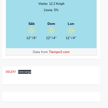
Viento: 12.2 Kmph
Lluvia: 5%
Sáb
Dom
Lun
12°
/
6°
12°
/
4°
11°
/
4°
Data from
Tiempo3.com
DELE97
Descarga