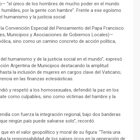
eo— “el único de los hombres de mucho poder en el mundo
s humildes, por la gente con hambre”. Frente a ese egoísmo
del humanismo y la justicia social
e la Convención Especial del Pensamiento del Papa Francisco
s, Municipios y Asociaciones de Gobiernos Locales)—
lica, sino como un camino concreto de acción política,
del humanismo y de la justicia social en el mundo”, expresó
ación Argentina de Municipios destacando la amplitud
 hasta la inclusión de mujeres en cargos clave del Vaticano;
encia en las finanzas eclesiásticas.
endió y respetó a los homosexuales, defendió la paz en los
trate como culpables, sino como víctimas del hambre y la
día con fuerza la integración regional, bajo dos banderas
a que ningún país puede salvarse solo”, recordó.
 que en el valor geopolítico y moral de su figura: “Tenía una
ba la responsabilidad de los países ricos en la generación de