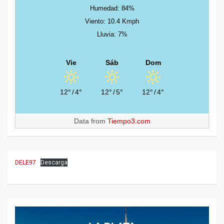
Humedad: 84%
Viento: 10.4 Kmph
Lluvia: 7%
Vie
Sáb
Dom
12°
/
4°
12°
/
5°
12°
/
4°
Data from
Tiempo3.com
DELE97
Descarga