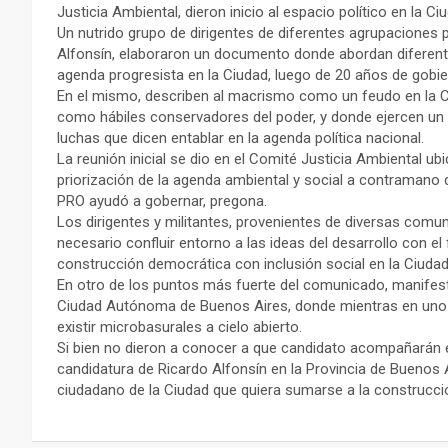
Justicia Ambiental, dieron inicio al espacio político en la
Un nutrido grupo de dirigentes de diferentes agrupaciones 
Alfonsín, elaboraron un documento donde abordan diferente
agenda progresista en la Ciudad, luego de 20 años de gobi
En el mismo, describen al macrismo como un feudo en la
como hábiles conservadores del poder, y donde ejercen un 
luchas que dicen entablar en la agenda política nacional.
La reunión inicial se dio en el Comité Justicia Ambiental 
priorización de la agenda ambiental y social a contramano d
PRO ayudó a gobernar, pregona.
Los dirigentes y militantes, provenientes de diversas comu
necesario confluir entorno a las ideas del desarrollo con e
construcción democrática con inclusión social en la Ciudad
En otro de los puntos más fuerte del comunicado, manifestar
Ciudad Autónoma de Buenos Aires, donde mientras en uno 
existir microbasurales a cielo abierto.
Si bien no dieron a conocer a que candidato acompañarán 
candidatura de Ricardo Alfonsín en la Provincia de Buenos A
ciudadano de la Ciudad que quiera sumarse a la construcció