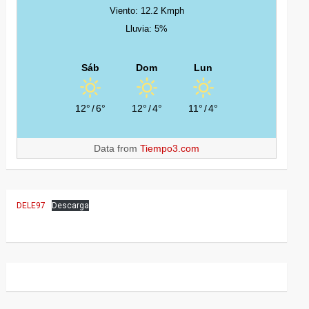
Viento: 12.2 Kmph
Lluvia: 5%
Sáb
Dom
Lun
12°
/
6°
12°
/
4°
11°
/
4°
Data from
Tiempo3.com
DELE97
Descarga