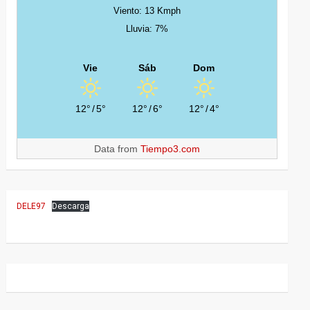
Viento: 13 Kmph
Lluvia: 7%
Vie
Sáb
Dom
12°
/
5°
12°
/
6°
12°
/
4°
Data from
Tiempo3.com
DELE97
Descarga