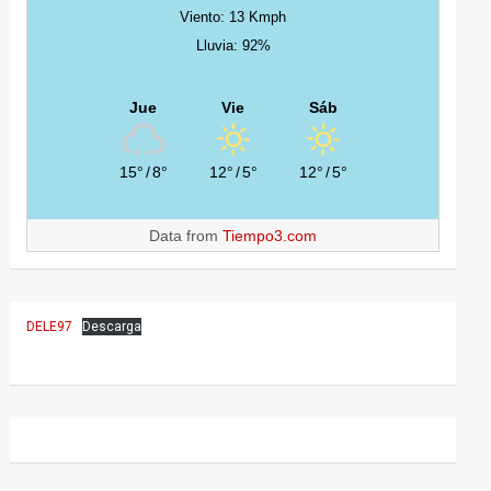
Viento: 13 Kmph
Lluvia: 92%
Jue
Vie
Sáb
15°
/
8°
12°
/
5°
12°
/
5°
Data from
Tiempo3.com
DELE97
Descarga