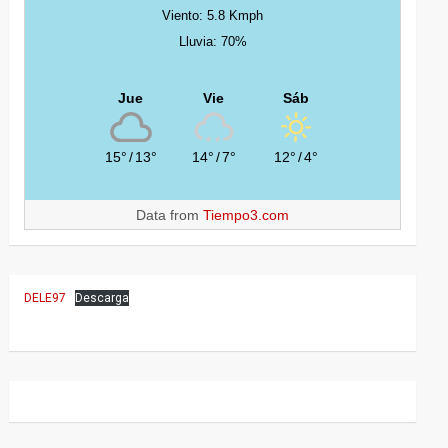
Viento: 5.8 Kmph
Lluvia: 70%
Jue
Vie
Sáb
15°
/
13°
14°
/
7°
12°
/
4°
Data from
Tiempo3.com
DELE97
Descarga